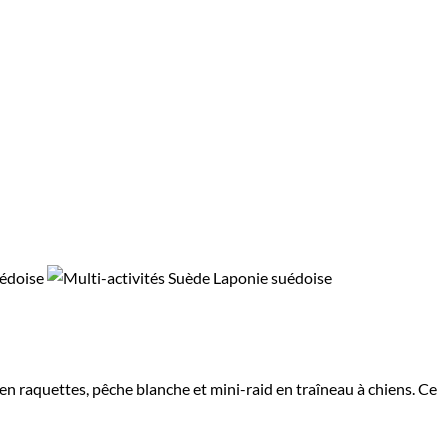
Vous passerez sûrement devant
culture, son folklore, et ses
en raquettes, pêche blanche et mini-raid en traîneau à chiens. Ce