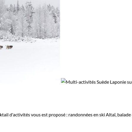
les forges d'Engelsberg, une célèbre fonderie suédoise. 
le...
rt et aventure, qui vous permet de découvrir la Suède, sa 
s compétents.
ail d'activités vous est proposé : randonnées en ski Altaï, balade 