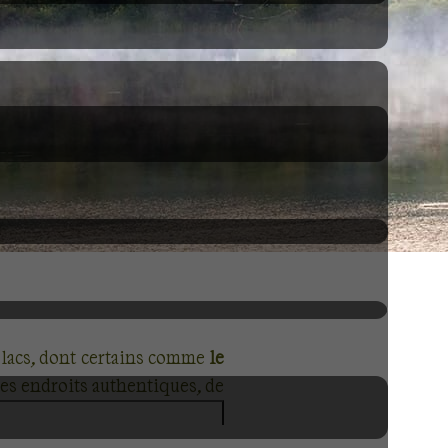
 lacs, dont certains comme
le
des endroits authentiques, de