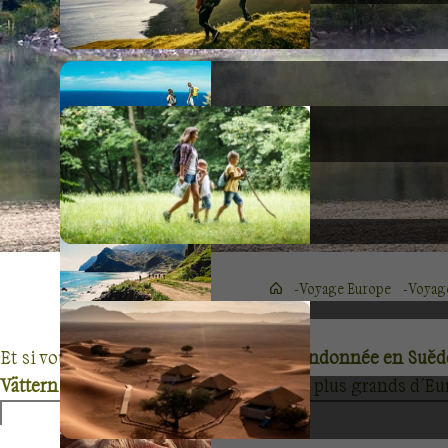
Voyage Europe
Voyage
Et si vous vous laissiez tenter par un
randonnée en Suèd
Vättern et le Vänern
comptent parmi les plus grands d'Euro
splendides paysages baignés par cette lumière du Nord si