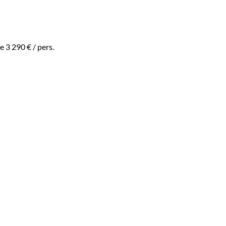
de
3 290 €
/ pers.