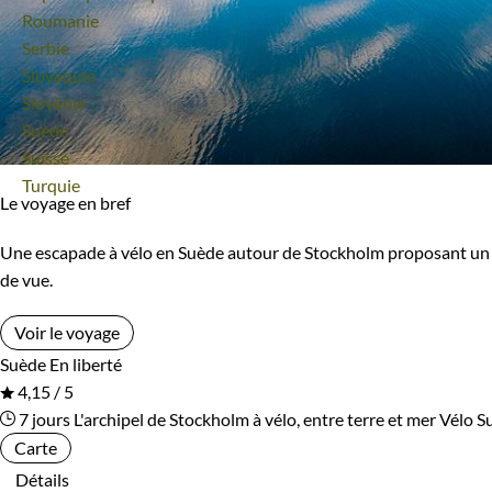
Voyage
Roumanie
Itinérant
Semi-itinérant
Voyage
Serbie
Voyage
Slovaquie
En étoile
Voyage
Slovénie
Voyage
Suède
Voyage
Suisse
Environnement
Voyage
Turquie
Le voyage en bref
Bord de mer et îles
Forêts, collines, rivières et lacs
Une escapade à vélo en Suède autour de Stockholm proposant un mél
Neige
Terres Polaires
de vue.
Voir le voyage
Suède
En liberté
4,15 / 5
7 jours
L'archipel de Stockholm à vélo, entre terre et mer
Vélo S
Carte
Détails