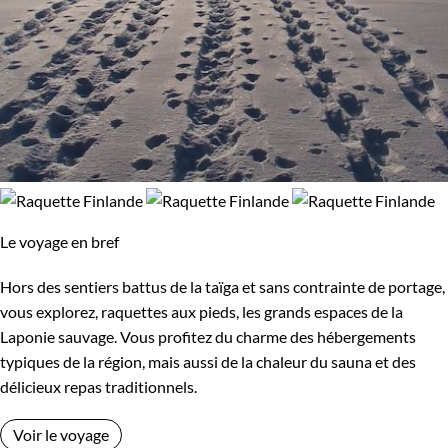
Afficher plus
Budget
Moins de 750 €
De 750 à 1 250 €
De 1 250 à 2 000 €
De 2 000 à 3 000 €
Plus de 3 000 €
Le voyage en bref
Hors des sentiers battus de la taïga et sans contrainte de portage,
Âge des enfants
vous explorez, raquettes aux pieds, les grands espaces de la
Laponie sauvage. Vous profitez du charme des hébergements
Les 6/9 ans
Les 10/13 ans
typiques de la région, mais aussi de la chaleur du sauna et des
délicieux repas traditionnels.
Les 14/16 ans
Voir le voyage