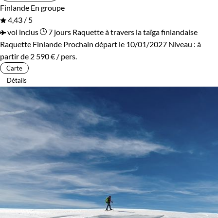
Finlande
En groupe
Confort
4,43 / 5
vol inclus
7 jours
Raquette à travers la taïga finlandaise
Bivouac, sous tente
Refuge, gîte, dortoir
Raquette Finlande
Prochain départ le 10/01/2027
Niveau :
à
partir de
2 590 €
/ pers.
Standard
Supérieur
Carte
Détails
Itinérance
Itinérant
Semi-itinérant
En étoile
Environnement
Forêts, collines, rivières et lacs
Montagne