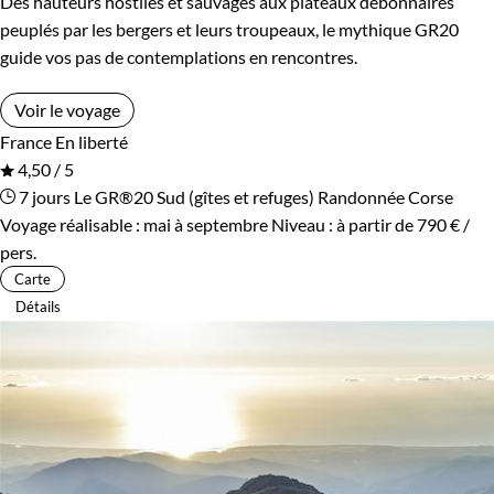
Des hauteurs hostiles et sauvages aux plateaux débonnaires
peuplés par les bergers et leurs troupeaux, le mythique GR20
guide vos pas de contemplations en rencontres.
Voir le voyage
France
En liberté
4,50 / 5
7 jours
Le GR®20 Sud (gîtes et refuges)
Randonnée Corse
Voyage réalisable : mai à septembre
Niveau :
à partir de
790 €
/
pers.
Carte
Détails