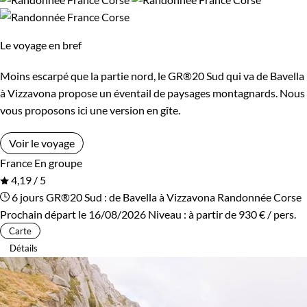
Bivouac, sous tente
Refuge, gîte, dortoir
Le voyage en bref
Standard
Moins escarpé que la partie nord, le GR®20 Sud qui va de Bavella
à Vizzavona propose un éventail de paysages montagnards. Nous
Itinérance
vous proposons ici une version en gîte.
Itinérant
Semi-itinérant
Voir le voyage
France
En groupe
4,19 / 5
6 jours
GR®20 Sud : de Bavella à Vizzavona
Randonnée Corse
Prochain départ le 16/08/2026
Niveau :
à partir de
930 €
/ pers.
Carte
Détails