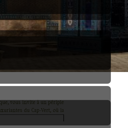
que, vous invite à un périple
uxuriantes du Cap-Vert, où la
 et la côte amalfitaine, pour
iers vous guideront vers des