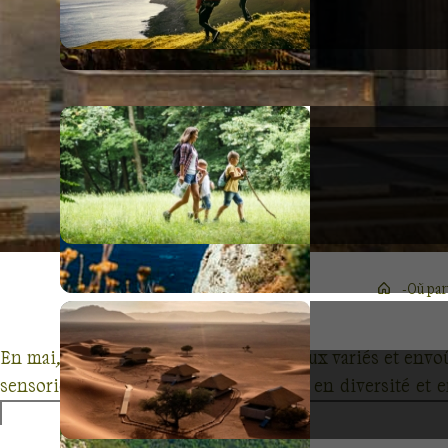
Où par
En mai, le monde s'éveille sous des cieux variés et envo
sensoriel à travers des contrées riches en diversité et 
randonnée révèle des paysages féeriques et des trésors ca
une expérience mêlant charme et mystère. Explorez les 