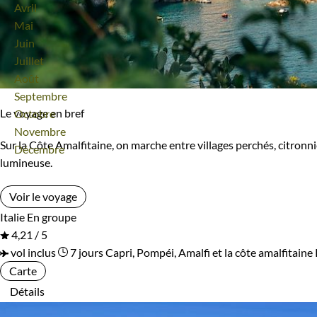
Avril
Standard
Supérieur
Mai
Juin
Haut de gamme
Juillet
Août
Septembre
Itinérance
Le voyage en bref
Octobre
Novembre
Itinérant
Semi-itinérant
Sur la Côte Amalfitaine, on marche entre villages perchés, citronn
Décembre
lumineuse.
En étoile
Voir le voyage
Italie
En groupe
Environnement
4,21 / 5
vol inclus
7 jours
Capri, Pompéi, Amalfi et la côte amalfitaine
Bord de mer et îles
Brousse et Savane
Carte
Détails
Désert
Forêts, collines, rivières et lacs