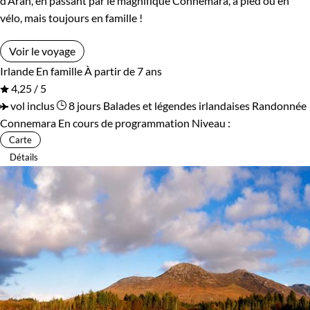
d’Aran, en passant par le magnifique Connemara, à pied ou en
vélo, mais toujours en famille !
Voir le voyage
Irlande
En famille
À partir de 7 ans
4,25 / 5
vol inclus
8 jours
Balades et légendes irlandaises
Randonnée
Connemara
En cours de programmation
Niveau :
Carte
Détails