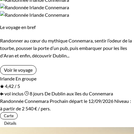
Âge des enfants
Les 6/9 ans
Les 10/13 ans
Le voyage en bref
Les 14/16 ans
Randonner au cœur du mythique Connemara, sentir l’odeur de la
tourbe, pousser la porte d’un pub, puis embarquer pour les îles
d'Aran et enfin, découvrir Dublin...
Confort
Voir le voyage
Standard
Supérieur
Irlande
En groupe
4,42 / 5
vol inclus
8 jours
De Dublin aux îles du Connemara
Itinérance
Randonnée Connemara
Prochain départ le 12/09/2026
Niveau :
à partir de
2 540 €
/ pers.
Itinérant
Semi-itinérant
Carte
Détails