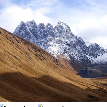
l’UNESCO, est hérissée de nombreuses églises, remarquable
exemple d'architecture religieuse médiévale caucasienne.
Balade caucasienne : montagnes et monastères
Effectuer une
randonnée en Géorgie
, c’est aussi randonne
dans la chaîne du Caucase frontière géographique entre
l’Europe et l’Asie, recouvrant une partie du pays. Le Haut-
Caucase renferme tout un pan de l’histoire religieuse de la
Géorgie, que redécouvrent peu à peu les groupes venus
marcher dans ces belles montagnes. Monastères et églises
orthodoxes ornées de remarquables peintures murales,
renferment des chefs-d'œuvre d’art religieux : icônes, pièces
incrustées d’or, etc.