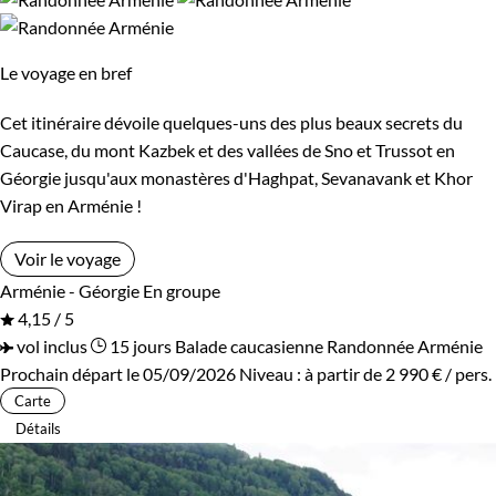
Bon à savoir sur les formalités :
Vous pouvez
voyager en Géorgie sans passeport
.
Le voyage en bref
Guide de voyage Géorgie
Cet itinéraire dévoile quelques-uns des plus beaux secrets du
Caucase, du mont Kazbek et des vallées de Sno et Trussot en
Géorgie jusqu'aux monastères d'Haghpat, Sevanavank et Khor
Virap en Arménie !
Voir le voyage
Arménie - Géorgie
En groupe
4,15 / 5
vol inclus
15 jours
Balade caucasienne
Randonnée Arménie
Prochain départ le 05/09/2026
Niveau :
à partir de
2 990 €
/ pers.
Carte
Détails