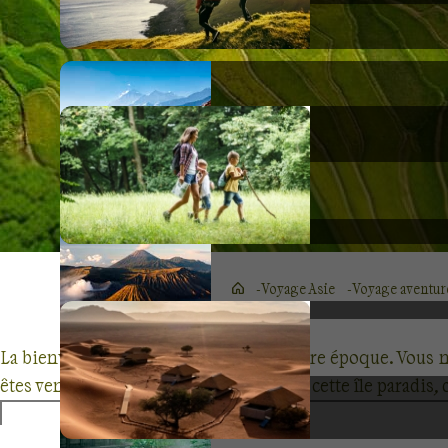
Voyage Asie
Voyage aventur
La bienveillance… une attitude rare à notre époque. Vous n
êtes venu chercher en premier lieu, sur cette île paradis
bandoulière, vous rentrerez.