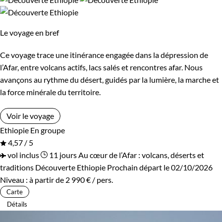
Timkat et à celles du Gheralta. L'histoire et la culture
résonneront encore dans les châteaux de Gondar.
Le voyage en bref
Guide de voyage Ethiopie
Ce voyage trace une itinérance engagée dans la dépression de
l’Afar, entre volcans actifs, lacs salés et rencontres afar. Nous
avançons au rythme du désert, guidés par la lumière, la marche et
la force minérale du territoire.
Voir le voyage
Ethiopie
En groupe
4,57 / 5
vol inclus
11 jours
Au cœur de l’Afar : volcans, déserts et
traditions
Découverte Ethiopie
Prochain départ le 02/10/2026
Niveau :
à partir de
2 990 €
/ pers.
Carte
Détails