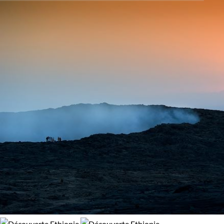
dromadaire
. Vous découvrirez les collines verdoyantes du
Activité
95% de satisfaction
(
220 avis
)
Sidamo, les plaines herbeuses du parc du Balé, et une faune
Découverte
Randonnée
surprenante.
Le lac Shamo
est le domaine des crocodiles et l
région des hauts plateaux, le royaume du loup d’Abyssinie et
du nyala des montagnes. Au sud-ouest du pays, se déploie la
Régions
vallée de l’Omo. Accompagné de votre guide, vous marcherez
dans les pas des premiers hommes. Trésor de l’histoire de
Abyssinie
Vallée de l'Omo
l’humanité, la vallée, et en particulier la région du
lac
Turkana
, est également trésor ethnographique. Ce territoire
Environnement
relativement limité est au croisement des cultures : Hamer,
Borana, Konso, Mursi...
Forêts, collines, rivières et lacs
Montagne
Nos
treks en Éthiopie
vous permettront aussi de plonger
Patrimoine et Nature
dans une culture chrétienne très particulière: Lalibela,
"l'autre Jérusalem", vous surprendra par ces
onze église
rupestres
. Vous pourrez aussi assister aux cérémonies du