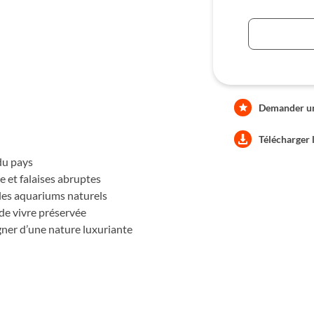
 chaudes et tranquilles, nous
itat de nombreuses espèces de
at pour l'une des plus belles
Demander une
Télécharger 
du pays
e et falaises abruptes
bles aquariums naturels
 de vivre préservée
égner d’une nature luxuriante