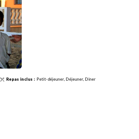
Petit-déjeuner, Déjeuner, Diner
ytay
a)