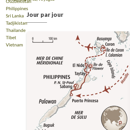
Voyage
Ouzbekistan
Voyage
Philippines
Jour par jour
Voyage
Sri Lanka
Voyage
Tadjikistan
Voyage
Thailande
Voyage
Tibet
Voyage
Vietnam