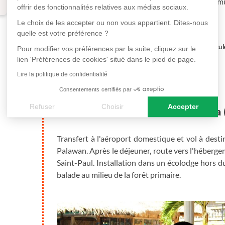
d'arrivée de votre vol : balade à pied dans Intramuro
offrir des fonctionnalités relatives aux médias sociaux.
Soirée et repas libres.
Le choix de les accepter ou non vous appartient. Dites-nous
quelle est votre préférence ?
en hôtel
Véhicul
Pour modifier vos préférences par la suite, cliquez sur le
lien 'Préférences de cookies' situé dans le pied de page.
Plus de détails
Lire la politique de confidentialité
Consentements certifiés par
Refuser
Choisir
Accepter
Manille - Puerto Princesa 
Axeptio consent
Plateforme de Gestion du Consentement : Personnalisez vos
Transfert à l'aéroport domestique et vol à desti
Notre plateforme vous permet d'adapter et de gérer vos paramè
Palawan. Après le déjeuner, route vers l'héberge
Saint-Paul. Installation dans un écolodge hors 
balade au milieu de la forêt primaire.