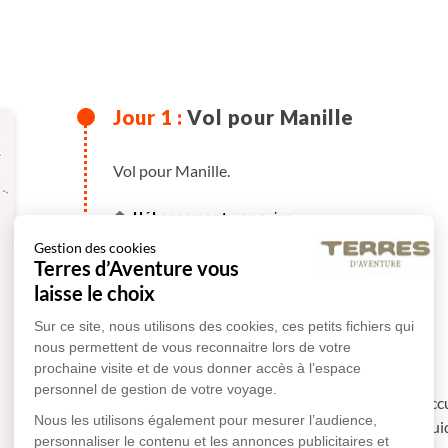
Vol pour Manille
Vol pour Manille.
en avion
Gestion des cookies
Terres d’Aventure vous
Plus de détails
laisse le choix
Sur ce site, nous utilisons des cookies, ces petits fichiers qui
Manille
nous permettent de vous reconnaitre lors de votre
prochaine visite et de vous donner accès à l’espace
personnel de gestion de votre voyage.
Arrivée à Manille, capitale des Philippines. Ac
Nous les utilisons également pour mesurer l’audience,
l'aéroport puis transfert à l'hôtel où votre gu
personnaliser le contenu et les annonces publicitaires et