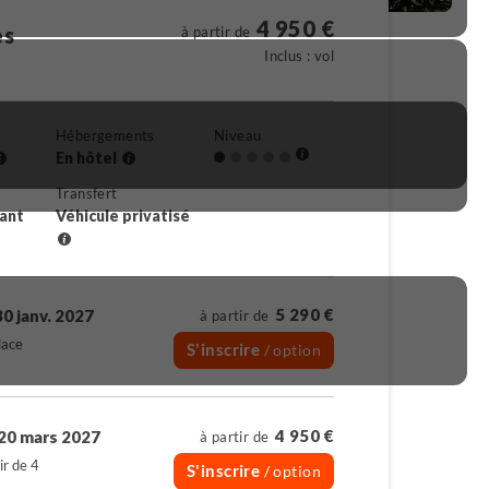
4 950 €
es
à partir de
Inclus : vol
Hébergements
Niveau
En hôtel
Transfert
rant
Véhicule privatisé
5 290 €
30 janv. 2027
à partir de
lace
S'inscrire
/ option
4 950 €
20 mars 2027
à partir de
ir de 4
S'inscrire
/ option