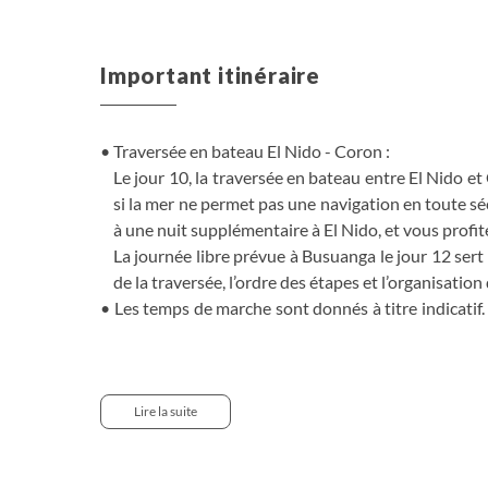
Important itinéraire
Traversée en bateau El Nido - Coron :
Le jour 10, la traversée en bateau entre El Nido 
si la mer ne permet pas une navigation en toute sé
à une nuit supplémentaire à El Nido, et vous profite
La journée libre prévue à Busuanga le jour 12 sert 
de la traversée, l’ordre des étapes et l’organisati
Les temps de marche sont donnés à titre indicatif. 
peuvent varier, en plus comme en moins. Il en est
et de l'état des routes.
La difficulté des randonnées varie fortement en fo
Les impératifs locaux (retard de bus, fêtes et jo
Lire la suite
modifier l'itinéraire sur place.
Le début et la fin du programme pourront être ajus