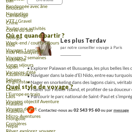
Voyage
Bali
dentelées qui tombent dans la mer. Sous ces eaux
Randonnée avec âne
Voyage
Bhoutan
nageons dans un véritable aquarium naturel, hab
Navigation
Voyage
Cambodge
coraux et poissons tropicaux. Embarquement immédi
VTT / Gravel
Voyage
Chine
destinations au monde.
Toutes nos activités
Voyage
Corée du Sud
Où et quand partir ?
Voyage
Géorgie
Les plus Terdav
Week-end / courts séjours
Voyage
Inde
par notre conseiller voyage à Paris
Voyages 1 semaine
Voyage
Inde Himalayenne
Voyages 2 semaines
Voyage
Indonésie
Longs séjours
Voyage
Japon
Explorer Palawan et Busuanga, les plus belles îles 
Vacances d'été
Voyage
Kazakhstan
Naviguer dans la baie d’El Nido, entre eau turquois
Saisons
Voyage
Kirghizistan
Nager en snorkeling dans des lagons clairs, vérita
Quel style de voyage ?
Voyage
Ladakh
Flâner sur Flower Island, et profiter de sa douceur
L'Europe en train
Parcourir le parc national de Saint-Paul et s’impr
Voyage
Laos
Voyages objectif Aventure
Voyage
Malaisie
Voyages désert
02 543 95 60
Contactez-nous au
ou par
message
Voyage
Maldives
Micro-Aventures
Voyage
Mongolie
Croisières
Voyage
Népal
Rêvez, explorez, voyagez