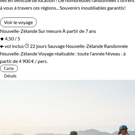
îles en véhicule de location ! De nombreuses randonnées s'offrent
à vous à travers ces régions... Souvenirs inoubliables garantis!
Voir le voyage
Nouvelle-Zélande
Sur mesure
À partir de 7 ans
4,50 / 5
vol inclus
22 jours
Sauvage Nouvelle-Zélande
Randonnée
Nouvelle-Zélande
Voyage réalisable : toute l'année
Niveau :
à
partir de
4 900 €
/ pers.
Carte
Détails