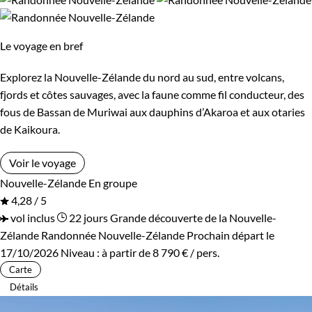
Standard
Supérieur
célèbres glaciers Fox puis Franz Josef
et profitons du
Haut de gamme
spectacle des langues de glace côtoyant d'immenses forêts.
Le voyage en bref
En gagnant
Queenstown
, nous découvrons la capital
Explorez la Nouvelle-Zélande du nord au sud, entre volcans,
mondiale des sports outdoor et naviguons dans le
fjord
Environnement
fjords et côtes sauvages, avec la faune comme fil conducteur, des
Milford Sound
où l'eau émeraude de la mer de
Tasmanie
ne
fous de Bassan de Muriwai aux dauphins d’Akaroa et aux otaries
finit de nous séduire
Bord de mer et îles
Forêts, collines, rivières et lacs
de Kaikoura.
Nos
randonnées en Nouvelle-Zélande
seront aussi l’occasio
Montagne
Voir le voyage
de découvrir un pays particulièrement accueillant, où
Nouvelle-Zélande
En groupe
l’
identité nationale conjugue tradition maori et européenne
,
4,28 / 5
où le respect de l’autre et de la nature semble couler de
vol inclus
22 jours
Grande découverte de la Nouvelle-
source. Une belle occasion de se ressourcer, dans une
Zélande
Randonnée Nouvelle-Zélande
Prochain départ le
ambiance sereine et agréable, au cœur de la beauté des
17/10/2026
Niveau :
à partir de
8 790 €
/ pers.
antipodes !
Carte
Détails
Guide de voyage Nouvelle-Zélande