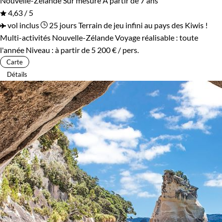
Nouvelle-Zélande
Sur mesure
À partir de 7 ans
4,63 / 5
vol inclus
25 jours
Terrain de jeu infini au pays des Kiwis !
Multi-activités Nouvelle-Zélande
Voyage réalisable : toute
l'année
Niveau :
à partir de
5 200 €
/ pers.
Carte
Détails