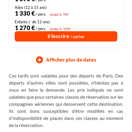
1 330 €
/ pers.
jusqu'à -5%*
1 270 €
/ pers.
jusqu'à -10%*
S'inscrire
/ option
Afficher plus de dates
03/04/2027
18/12/2027
29/10/2027
10/04/2027
05/11/2027
25/12/2027
Samedi
Vendredi
Samedi
Vendredi
Samedi
Samedi
Ces tarifs sont valables pour des départs de Paris. Des
départs d'autres villes sont possibles, n'hésitez pas à
Inclus : vol
Inclus : vol
Inclus : vol
Assuré à partir de 4
Assuré à partir de 4
Assuré à partir de 4
nous en faire la demande. Les prix indiqués ne sont
valables que pour certaines classes de réservation sur les
1 590 €
1 690 €
1 690 €
/ pers.
/ pers.
/ pers.
compagnies aériennes qui desservent cette destination.
Ils sont donc susceptibles d'être modifiés en cas
1 520 €
1 613 €
1 613 €
/ pers.
/ pers.
/ pers.
jusqu'à -5%*
jusqu'à -5%*
jusqu'à -5%*
d'indisponibilité de places dans ces classes au moment
de la réservation.
1 450 €
1 536 €
1 536 €
/ pers.
/ pers.
/ pers.
jusqu'à -10%*
jusqu'à -10%*
jusqu'à -10%*