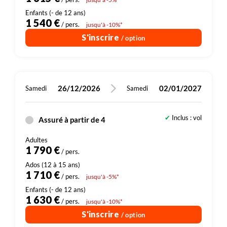
1 540 €
/ pers.
jusqu'à -10%*
S'inscrire
/ option
26/12/2026
02/01/2027
Samedi
Samedi
Inclus : vol
Assuré à partir de 4
1 790 €
/ pers.
1 710 €
/ pers.
jusqu'à -5%*
1 630 €
/ pers.
jusqu'à -10%*
S'inscrire
/ option