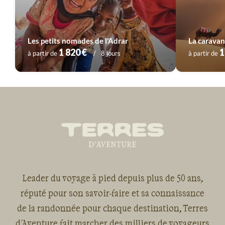
Les petits nomades de l’Adrar
1 820 €
1
à partir de
8 jours
à partir de
Leader du voyage à pied depuis plus de 50 ans,
réputé pour son savoir-faire et sa connaissance
de la randonnée pour chaque destination, Terres
d'Aventure fait marcher des milliers de voyageurs