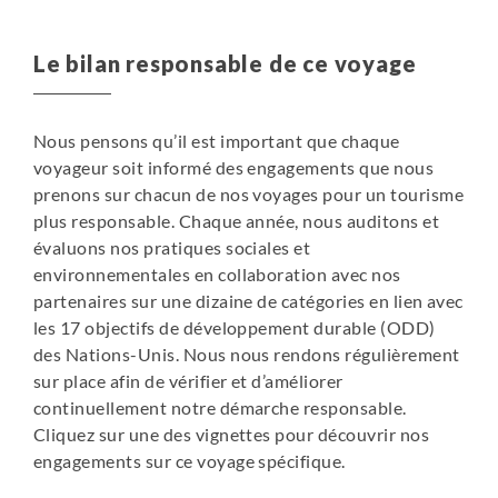
avoir préparé votre sac à dos de la journée et le soir, à
votre arrivée sur le lieu du bivouac, vous trouverez votre
Le bilan responsable de ce voyage
tente montée.
> Deux tentes mess, une petite pour la cuisine et une
grande avec nattes pour les repas.
Nous pensons qu’il est important que chaque
> Une tente WC simple sera installée par les équipes
voyageur soit informé des engagements que nous
locales le soir au bivouac.
prenons sur chacun de nos voyages pour un tourisme
> Chaises pliantes et tables
plus responsable. Chaque année, nous auditons et
évaluons nos pratiques sociales et
CHAMBRE et TENTE SINGLE
environnementales en collaboration avec nos
Sur ce voyage, la demande de single (sous réserve de
partenaires sur une dizaine de catégories en lien avec
disponibilité) doit être faite dès votre inscription, elle
les 17 objectifs de développement durable (ODD)
vous sera facturée lors de l’acceptation de votre dossier.
des Nations-Unis. Nous nous rendons régulièrement
sur place afin de vérifier et d’améliorer
*Les nuitées en bivouac pourront être remplacées par
continuellement notre démarche responsable.
des nuits en gîtes si les autorités locales nous l’imposent.
Cliquez sur une des vignettes pour découvrir nos
engagements sur ce voyage spécifique.