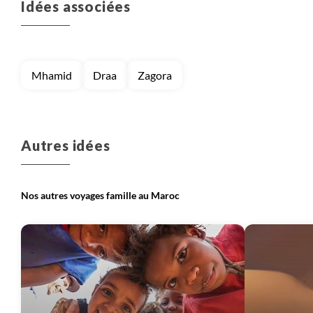
Idées associées
Voyage
Sahara (Maroc)
Mhamid
Draa
Zagora
Autres idées
Nos autres voyages famille au Maroc