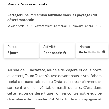
Maroc
Voyage en famille
Partager une immersion familiale dans les paysages du
désert marocain
Voyage Afrique
Voyage aventure Maroc
Voyage Sahara
Rando
Durée
Activités
Niveau
8 jours
Randonnée
Au sud de Ouarzazate, au-delà de Zagora et de la porte
du désert, Foum Takat, s’ouvre devant nous le vrai Sahara
: celui de l’oued sableux du Drâa qui se transformera en
son centre en un véritable massif dunaire. C'est dans
cette région de désert que l'on rencontre notre équipe
chamelière de nomades Aït Atta. En leur compagnie et
avec leurs dromadaires, nous partirons à la découverte