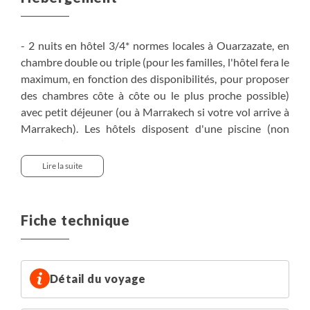
- 2 nuits en hôtel 3/4* normes locales à Ouarzazate, en
chambre double ou triple (pour les familles, l'hôtel fera le
maximum, en fonction des disponibilités, pour proposer
des chambres côte à côte ou le plus proche possible)
avec petit déjeuner (ou à Marrakech si votre vol arrive à
Marrakech). Les hôtels disposent d'une piscine (non
chauffée).
- 3 nuits en bivouac*, sous tente double ou twin (montée
Lire la suite
par notre équipe logistique sur place), attention pas de
possibilité de tente triple (si vous voyagez à 3 même avec
un enfant, il faudra prévoir un supplément pour avoir
Fiche technique
une tente individuelle, sinon dans le cas d’une autre
famille de 3, avec l’accord des parents, des enfants
pourront partager leur tente).
- 1 nuit en campement fixe à l’oasis de Bounou (chambre
Détail du voyage
de 2 à 4, avec lits simples ou tente dortoir nomade avec