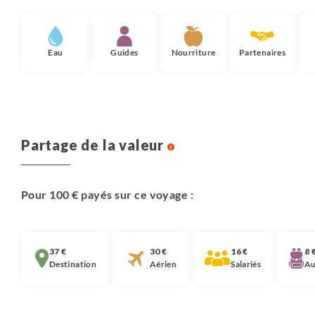
Eau
Guides
Nourriture
Partenaires
Partage de la valeur
Pour 100 € payés sur ce voyage :
37 €
30 €
16 €
8 
Destination
Aérien
Salariés
Au