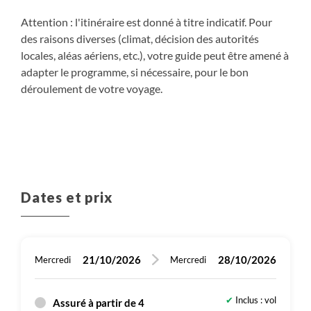
désert sera le lieu de nos 2 prochaines nuits.
résidus de vielles poteries, poursuite direction la
Attention : l'itinéraire est donné à titre indicatif. Pour
Plus de détails
Approvisionnement en eau potable du château
palmeraie et le ksar de Bounou. Installation, dîner et
des raisons diverses (climat, décision des autorités
d’eau de Zaoyat Sidi Salah.
nuit dans un campement fixe au cœur de l’oasis.
locales, aléas aériens, etc.), votre guide peut être amené à
en hôtel ***
entre 4h30 et 5h
adapter le programme, si nécessaire, pour le bon
entre 5h30 et 6h
sous tente
Petit-déjeuner, Déjeuner
déroulement de votre voyage.
en campement
Minibus , entre 4h et 4h30
Petit-déjeuner, Déjeuner, Diner
Petit-déjeuner, Déjeuner, Diner
Randonnée
Plus de détails
Randonnée
Plus de détails
Plus de détails
Dates et prix
entre 5h et 5h30
sous tente
21/10/2026
28/10/2026
Mercredi
Mercredi
Petit-déjeuner, Déjeuner, Diner
Randonnée
Inclus : vol
Assuré à partir de 4