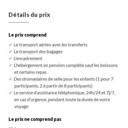
S'inscrire
S'inscrire
S'inscrire
/ option
/ option
/ option
Détails du prix
Le prix comprend
Le transport aérien avec les transferts
Le transport des bagages
L'encadrement
L’hébergement en pension complète sauf les boissons
et certains repas
Des dromadaires de selle pour les enfants (1 pour 7
participants, 2 à partir de 8 participants)
Le service d’assistance téléphonique, 24h/24 et 7j/7,
en cas d’urgence, pendant toute la durée de votre
voyage
Le prix ne comprend pas