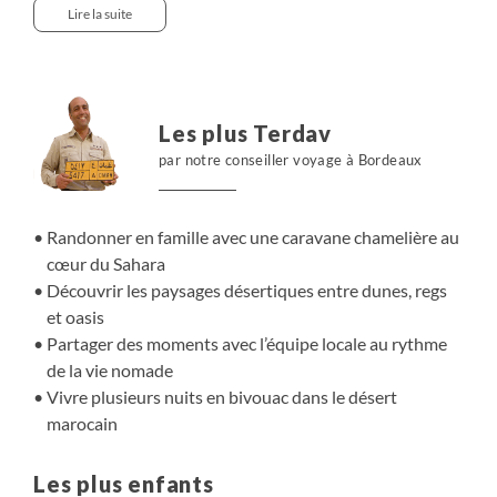
de cette terre saharienne. Une randonnée au cœur du
Lire la suite
désert, et l'apprentissage de la "vie" simple entre oasiens
et nomades, un authentique "voyage" dans ces univers
fascinants.
Les plus Terdav
par notre conseiller voyage à Bordeaux
Randonner en famille avec une caravane chamelière au
cœur du Sahara
Découvrir les paysages désertiques entre dunes, regs
et oasis
Partager des moments avec l’équipe locale au rythme
de la vie nomade
Vivre plusieurs nuits en bivouac dans le désert
marocain
Les plus enfants