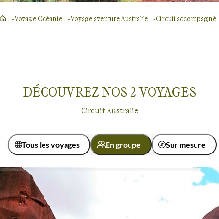
Voyage Océanie
Voyage aventure Australie
Circuit accompagné
DÉCOUVREZ NOS
2
VOYAGES
Circuit Australie
Tous les voyages
En groupe
Sur mesure
Environnement
Bord de mer et îles
Forêts, collines, rivières et lacs
Voyages en groupe
Australie