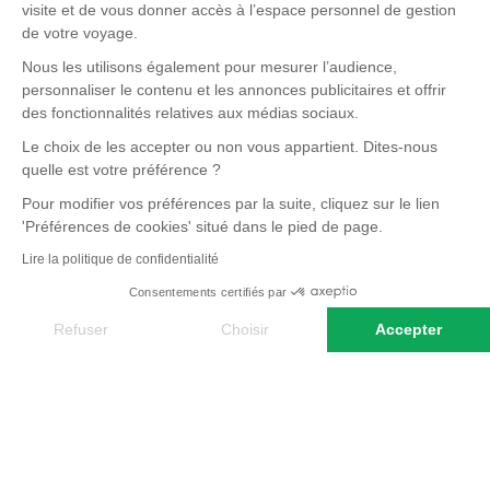
visite et de vous donner accès à l’espace personnel de gestion
de votre voyage.
Nous les utilisons également pour mesurer l’audience,
personnaliser le contenu et les annonces publicitaires et offrir
des fonctionnalités relatives aux médias sociaux.
Le choix de les accepter ou non vous appartient. Dites-nous
quelle est votre préférence ?
Pour modifier vos préférences par la suite, cliquez sur le lien
'Préférences de cookies' situé dans le pied de page.
Lire la politique de confidentialité
Consentements certifiés par
Refuser
Choisir
Accepter
Axeptio consent
PAROLE D'EXPERT
Plateforme de Gestion du Consentement : Personnalisez vos O
Notre plateforme vous permet d'adapter et de gérer vos paramètr
Ce pays du bout du monde ne réserve que
des bonnes surprises. Le climat donne