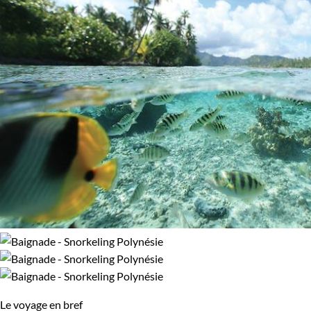
Navigation
Randonnée
Âge des enfants
Les 2/5 ans
Les 6/9 ans
Les 10/13 ans
Confort
Standard
Supérieur
Haut de gamme
Environnement
Le voyage en bref