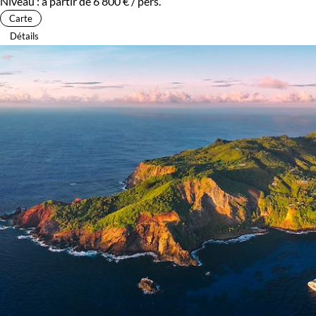
Niveau :
à partir de
6 800 €
/ pers.
Carte
Détails