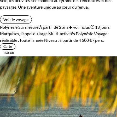
vélo, les activités s’enchaînent au rythme des rencontres et des
paysages. Une aventure unique au cœur du fenua.
Voir le voyage
Polynésie
Sur mesure
À partir de 2 ans
vol inclus
13 jours
Marquises, l'appel du large
Multi-activités Polynésie
Voyage
réalisable : toute l'année
Niveau :
à partir de
4 500 €
/ pers.
Carte
Détails