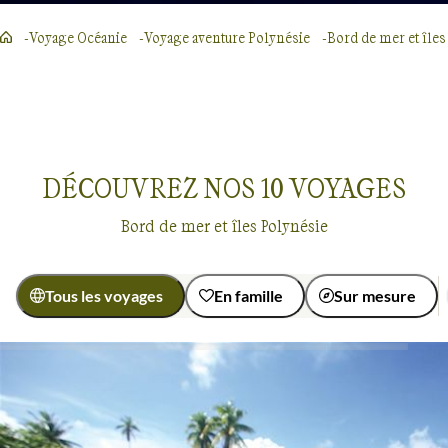
Voyage Océanie
Voyage aventure Polynésie
Bord de mer et îles
DÉCOUVREZ NOS
10
VOYAGES
Bord de mer et îles Polynésie
Tous les voyages
En famille
Sur mesure
Activité
Baignade - Snorkeling
Multi-activités
Voyages en bord de mer et îles
Polynésie